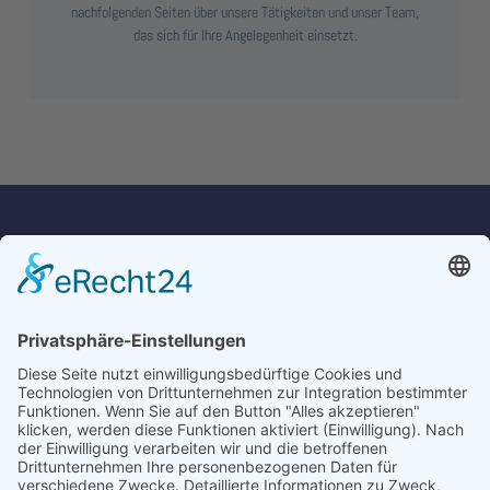
nachfolgenden Seiten über unsere Tätigkeiten und unser Team,
das sich für Ihre Angelegenheit einsetzt.
Kämper & Maiwald
Rechtsanwälte und Notare
Neuenkirchener Straße 35
33332 Gütersloh
E-Mail:
info@kmk-rae.de
Fon: 0 52 41 – 95 01-0
Fax: 0 52 41 – 95 01-33