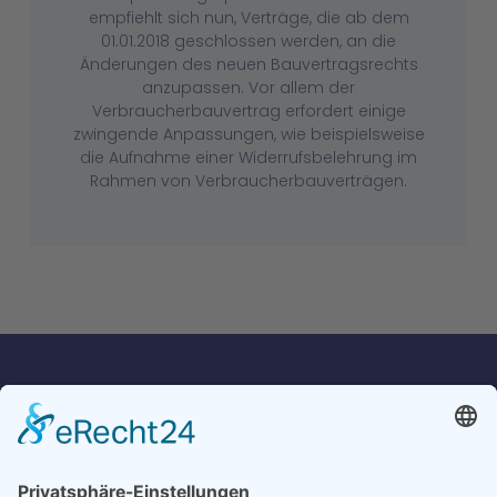
empfiehlt sich nun, Verträge, die ab dem
01.01.2018 geschlossen werden, an die
Änderungen des neuen Bauvertragsrechts
anzupassen. Vor allem der
Verbraucherbauvertrag erfordert einige
zwingende Anpassungen, wie beispielsweise
die Aufnahme einer Widerrufsbelehrung im
Rahmen von Verbraucherbauverträgen.
Kämper & Maiwald
Rechtsanwälte und Notare
Neuenkirchener Straße 35
33332 Gütersloh